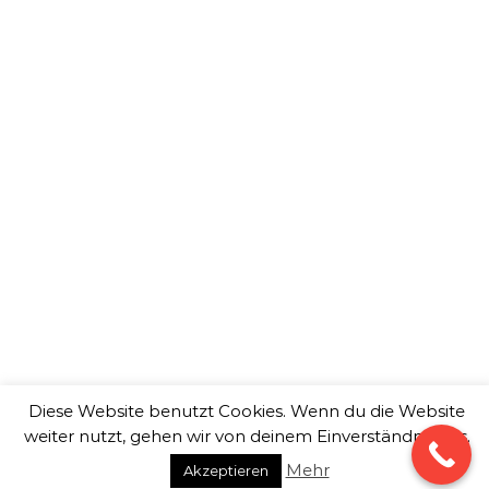
Aachen
Bergisch Gladbach
Bochum
Bonn
Bottrop
Dortmund
Duisburg
Düsseldorf
Essen
Gelsenkirchen
Hagen
Hamm
Herne
Köln
Krefeld
Leverkusen
Moers
Mönchengladbach
Mülheim an der Ruhr
Neuss
Oberhausen
Recklinghausen
Remscheid
Siegen
Solingen
Wuppertal
Wir bieten Ihnen Service in folgenden Bereichen:
Professionelle Drohnen Videos, Drohnen Filme,
Luftaufnahmen, Drohnenaufnahmen, Drohnenvideos,
Luftbildaufnahmen, Drohnenfotos, Drohnenbilder,
Drohnenphotos, Multicopter, Drohnenvideo, Drohne Video,
Luftaufnahmen 4K Full HD, Luftbilder Kosten, Drohnen Foto,
360 Grad Panorama, Drohnenaufnahme Preise, Copter, Drohn
Imagefilm, Drohnenfilm, Kopter Flugaufnahmen, Multikopter
Vogelperspektive.
Diese Website benutzt Cookies. Wenn du die Website
weiter nutzt, gehen wir von deinem Einverständnis aus.
Copyright © 2026
copterXtreme.
Mehr
Akzeptieren