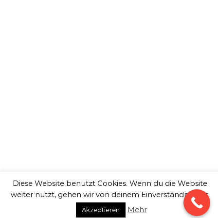
Aachen
Bergisch Gladbach
Bochum
Bonn
Bottrop
Dortmund
Duisburg
Düsseldorf
Essen
Gelsenkirchen
Hagen
Hamm
Herne
Köln
Krefeld
Leverkusen
Moers
Mönchengladbach
Mülheim an der Ruhr
Neuss
Oberhausen
Recklinghausen
Remscheid
Siegen
Solingen
Wuppertal
Wir bieten Ihnen Service in folgenden Bereichen:
Professionelle Drohnen Videos, Drohnen Filme,
Luftaufnahmen, Drohnenaufnahmen, Drohnenvideos,
Luftbildaufnahmen, Drohnenfotos, Drohnenbilder,
Drohnenphotos, Multicopter, Drohnenvideo, Drohne Video,
Luftaufnahmen 4K Full HD, Luftbilder Kosten, Drohnen Foto,
360 Grad Panorama, Drohnenaufnahme Preise, Copter, Drohn
Imagefilm, Drohnenfilm, Kopter Flugaufnahmen, Multikopter
Vogelperspektive.
Diese Website benutzt Cookies. Wenn du die Website
weiter nutzt, gehen wir von deinem Einverständnis aus.
Copyright © 2026
copterXtreme.
Mehr
Akzeptieren