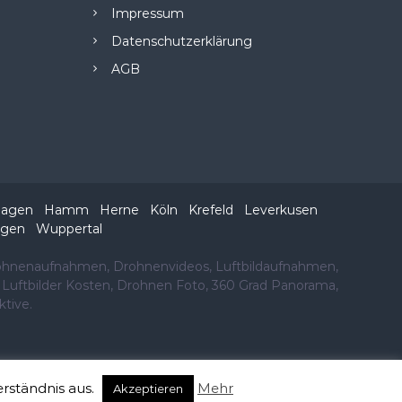
Impressum
Datenschutzerklärung
AGB
agen
Hamm
Herne
Köln
Krefeld
Leverkusen
ngen
Wuppertal
Drohnenaufnahmen, Drohnenvideos, Luftbildaufnahmen,
Luftbilder Kosten, Drohnen Foto, 360 Grad Panorama,
tive.
erständnis aus.
Mehr
Akzeptieren