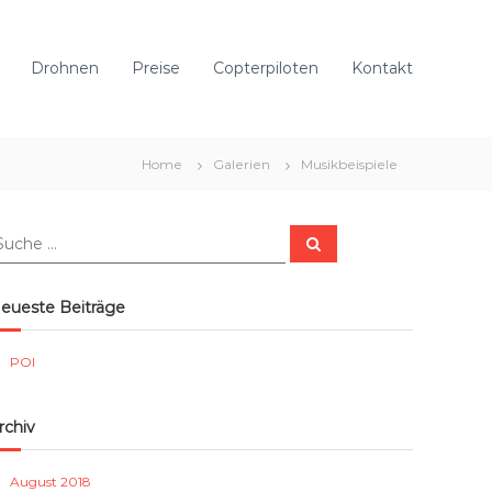
Drohnen
Preise
Copterpiloten
Kontakt
Home
Galerien
Musikbeispiele
S
u
c
h
e
eueste Beiträge
n
POI
rchiv
August 2018