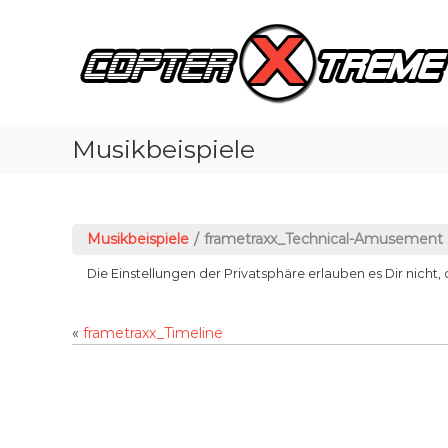
Z
u
m
I
n
h
a
Musikbeispiele
l
t
s
p
Musikbeispiele
/
frametraxx_Technical-Amusement
r
i
Die Einstellungen der Privatsphäre erlauben es Dir nicht, 
n
g
e
«
frametraxx_Timeline
n