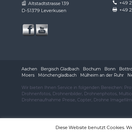
+49 2
Altstadtstrasse 139
+49 2
D-51379 Leverkusen
Aachen
Bergisch Gladbach
Bochum
Bonn
Bottr
Moers
Mönchengladbach
Mülheim an der Ruhr
N
Wir bieten Ihnen Service in folgenden Bereichen: P
Drohnenfotos, Drohnenbilder, Drohnenphotos, Multic
Drohnenaufnahme Preise, Copter, Drohne Imagefilm,
Copyright © 2026
copterXtreme.
Diese Website benutzt Cookies. We