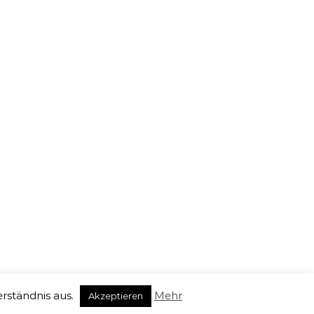
Impressum
Datenschutzerklärung
AGB
agen
Hamm
Herne
Köln
Krefeld
Leverkusen
ngen
Wuppertal
Drohnenaufnahmen, Drohnenvideos, Luftbildaufnahmen,
Luftbilder Kosten, Drohnen Foto, 360 Grad Panorama,
tive.
erständnis aus.
Mehr
Akzeptieren