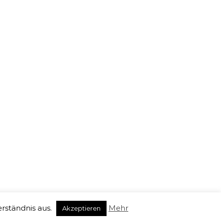
Impressum
Datenschutzerklärung
AGB
agen
Hamm
Herne
Köln
Krefeld
Leverkusen
ngen
Wuppertal
Drohnenaufnahmen, Drohnenvideos, Luftbildaufnahmen,
Luftbilder Kosten, Drohnen Foto, 360 Grad Panorama,
tive.
erständnis aus.
Mehr
Akzeptieren