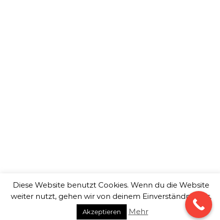
Aachen
Bergisch Gladbach
Bochum
Bonn
Bottrop
Dortmund
Duisburg
Düsseldorf
Essen
Gelsenkirchen
Hagen
Hamm
Herne
Köln
Krefeld
Leverkusen
Moers
Mönchengladbach
Mülheim an der Ruhr
Neuss
Oberhausen
Recklinghausen
Remscheid
Siegen
Solingen
Wuppertal
Wir bieten Ihnen Service in folgenden Bereichen:
Professionelle Drohnen Videos, Drohnen Filme,
Luftaufnahmen, Drohnenaufnahmen, Drohnenvideos,
Luftbildaufnahmen, Drohnenfotos, Drohnenbilder,
Drohnenphotos, Multicopter, Drohnenvideo, Drohne Video,
Luftaufnahmen 4K Full HD, Luftbilder Kosten, Drohnen Foto,
360 Grad Panorama, Drohnenaufnahme Preise, Copter, Drohn
Imagefilm, Drohnenfilm, Kopter Flugaufnahmen, Multikopter
Vogelperspektive.
Diese Website benutzt Cookies. Wenn du die Website
weiter nutzt, gehen wir von deinem Einverständnis aus.
Copyright © 2026
copterXtreme.
Mehr
Akzeptieren